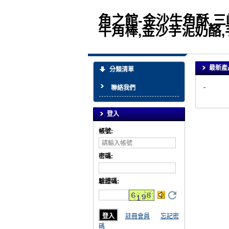
角之館-金沙牛角酥,三
牛角棒,金沙芋泥奶酪,
最新產
分類清單
聯絡我們
登入
帳號:
密碼:
驗證碼
:
註冊會員
忘記密
碼