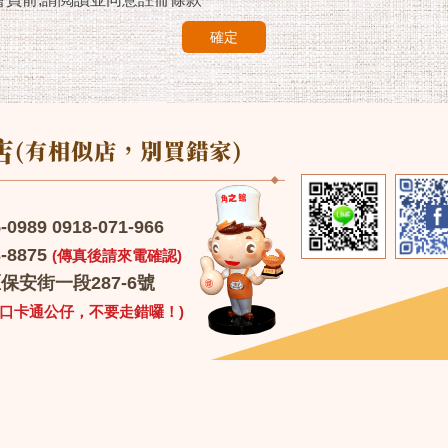
確定
989 0918-071-966
-8875
(傳真後請來電確認)
安街一段287-6號
門口卡通公仔，不要走錯囉！)