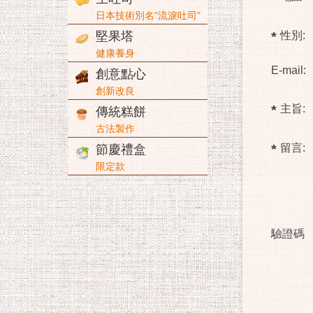
日本技術別名"流淚吐司"
堅果塔
性別:
健康養身
E-mail:
創意點心
創新改良
主旨:
傳統糕餅
古法製作
留言:
節慶禮盒
限定款
驗證碼