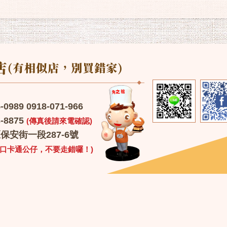
989 0918-071-966
-8875
(傳真後請來電確認)
安街一段287-6號
門口卡通公仔，不要走錯囉！)