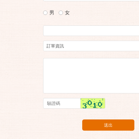
男
女
送出