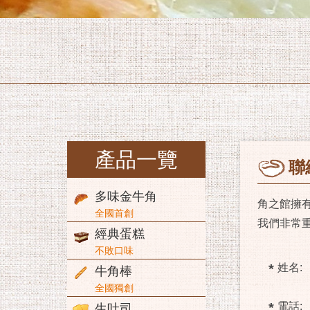
產品一覽
聯
多味金牛角
角之館擁
全國首創
我們非常
經典蛋糕
不敗口味
姓名:
牛角棒
全國獨創
電話:
生吐司