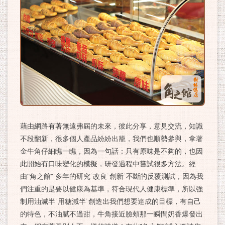
藉由網路有著無遠弗屆的未來，彼此分享，意見交流，知識
不段翻新，很多個人產品紛紛出籠，我們也順勢參與，拿著
金牛角仔細瞧一瞧，因為一句話：只有原味是不夠的，也因
此開始有口味變化的模擬，研發過程中嘗試很多方法。經
由"角之館" 多年的研究˙改良˙創新˙不斷的反覆測試，因為我
們注重的是要以健康為基準，符合現代人健康標準，所以強
制用油減半˙用糖減半˙創造出我們想要達成的目標，有自己
的特色，不油膩不過甜，牛角接近臉頰那一瞬間奶香爆發出