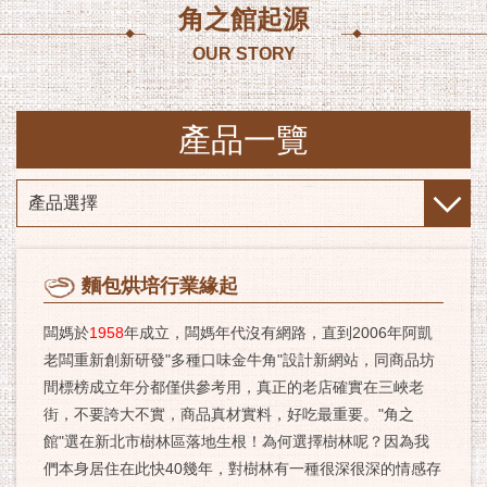
角之館起源
OUR STORY
產品一覽
麵包烘培行業緣起
闆媽於
1958
年成立，闆媽年代沒有網路，直到2006年阿凱
老闆重新創新研發"多種口味金牛角"設計新網站，同商品坊
間標榜成立年分都僅供參考用，真正的老店確實在三峽老
街，不要誇大不實，商品真材實料，好吃最重要。"角之
館"選在新北市樹林區落地生根！為何選擇樹林呢？因為我
們本身居住在此快40幾年，對樹林有一種很深很深的情感存