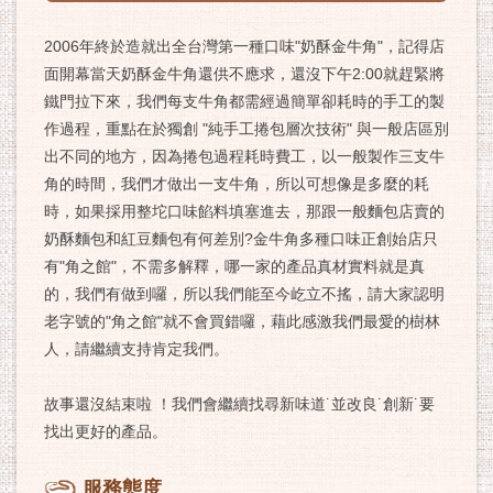
2006年終於造就出全台灣第一種口味"奶酥金牛角"，記得店
面開幕當天奶酥金牛角還供不應求，還沒下午2:00就趕緊將
鐵門拉下來，我們每支牛角都需經過簡單卻耗時的手工的製
作過程，重點在於獨創 "純手工捲包層次技術" 與一般店區別
出不同的地方，因為捲包過程耗時費工，以一般製作三支牛
角的時間，我們才做出一支牛角，所以可想像是多麼的耗
時，如果採用整坨口味餡料填塞進去，那跟一般麵包店賣的
奶酥麵包和紅豆麵包有何差別?金牛角多種口味正創始店只
有"角之館"，不需多解釋，哪一家的產品真材實料就是真
的，我們有做到囉，所以我們能至今屹立不搖，請大家認明
老字號的"角之館"就不會買錯囉，藉此感激我們最愛的樹林
人，請繼續支持肯定我們。
故事還沒結束啦 ！我們會繼續找尋新味道˙並改良˙創新˙要
找出更好的產品。
服務態度