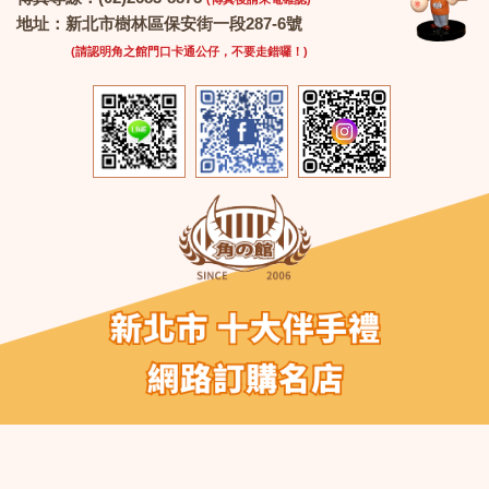
地址：新北市樹林區保安街一段287-6號
(請認明角之館門口卡通公仔，不要走錯囉！)