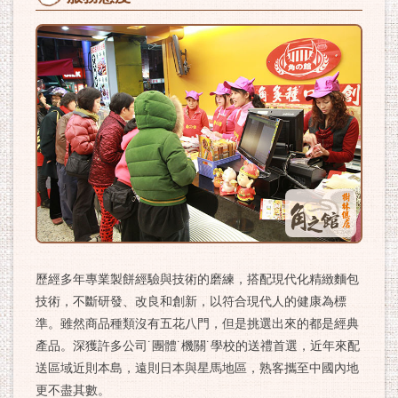
歷經多年專業製餅經驗與技術的磨練，搭配現代化精緻麵包
技術，不斷研發、改良和創新，以符合現代人的健康為標
準。雖然商品種類沒有五花八門，但是挑選出來的都是經典
產品。深獲許多公司˙團體˙機關˙學校的送禮首選，近年來配
送區域近則本島，遠則日本與星馬地區，熟客攜至中國內地
更不盡其數。