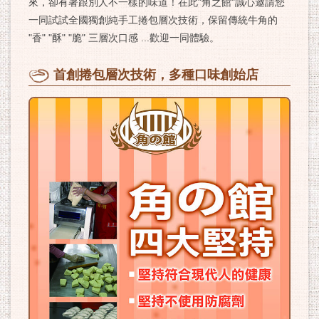
來，卻有著跟別人不一樣的味道！在此"角之館"誠心邀請您
一同試試全國獨創純手工捲包層次技術，保留傳統牛角的
"香" "酥" "脆" 三層次口感 ...歡迎一同體驗。
首創捲包層次技術，多種口味創始店