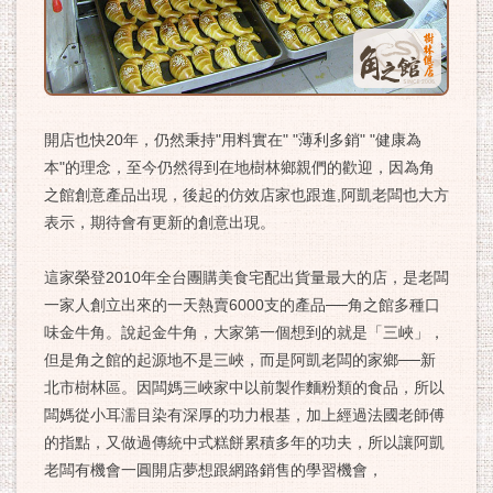
開店也快20年，仍然秉持"用料實在" "薄利多銷" "健康為
本"的理念，至今仍然得到在地樹林鄉親們的歡迎，因為角
之館創意產品出現，後起的仿效店家也跟進,阿凱老闆也大方
表示，期待會有更新的創意出現。
這家榮登2010年全台團購美食宅配出貨量最大的店，是老闆
一家人創立出來的一天熱賣6000支的產品──角之館多種口
味金牛角。說起金牛角，大家第一個想到的就是「三峽」，
但是角之館的起源地不是三峽，而是阿凱老闆的家鄉──新
北市樹林區。因闆媽三峽家中以前製作麵粉類的食品，所以
闆媽從小耳濡目染有深厚的功力根基，加上經過法國老師傅
的指點，又做過傳統中式糕餅累積多年的功夫，所以讓阿凱
老闆有機會一圓開店夢想跟網路銷售的學習機會，