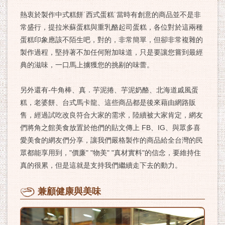
熱衷於製作中式糕餅˙西式蛋糕˙當時有創意的商品並不是非
常盛行，提拉米蘇蛋糕與重乳酪起司蛋糕，各位對於這兩種
蛋糕印象應該不陌生吧，對的，非常簡單，但卻非常複雜的
製作過程，堅持著不加任何附加味道，只是要讓您嘗到最經
典的滋味，一口馬上擄獲您的挑剔的味蕾。
另外還有-牛角棒、真．芋泥捲、芋泥奶酪、北海道戚風蛋
糕，老婆餅、台式馬卡龍、這些商品都是後來藉由網路販
售，經過試吃改良符合大家的需求，陸續被大家肯定，網友
們將角之館美食放置於他們的貼文傳上 FB、IG、與眾多喜
愛美食的網友們分享，讓我們嚴格製作的商品給全台灣的民
眾都能享用到，"價廉" "物美" "真材實料"的信念，要維持住
真的很累，但是這就是支持我們繼續走下去的動力。
兼顧健康與美味