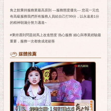
角之館秉持服務業最高原則 ---服務態度優先--- 您花一元也
有高級服務我們所有服務人員給自己打99分，以永遠差1分
的精神朝滿分努力邁進~
#秉持遇到問題就馬上改進態度˙熱心服務˙細心與專業經驗最
重要，服務一次都會成老顧客
媒體推薦