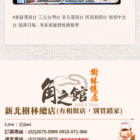
#東森電視台˙三立台灣台˙非凡電視台˙民視新聞台˙衛視中文
台˙蘋果日報...等多家媒體推薦報導
Line：@jiao
訂購專線：(02)2675-0989 0918-071-966
傳真專線：(02)2683-8875
(傳真後請來電確認)